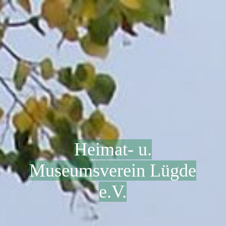
Heimat- u.
Museumsverein Lügde
e.V.