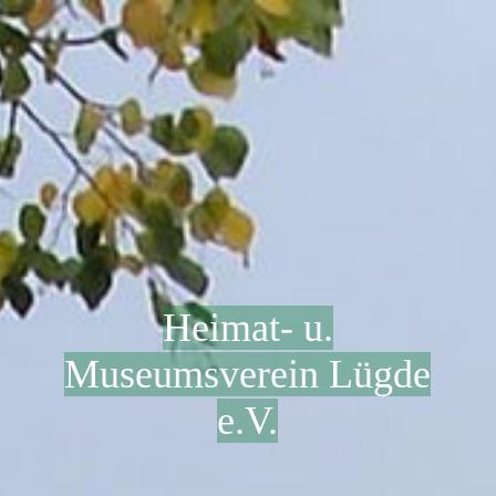
Heimat- u.
Museumsverein Lügde
e.V.