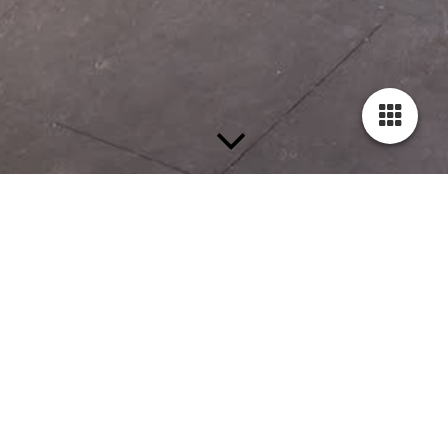
Gästebuch
Wir freuen uns auf Ihre Rückmeldung zum Gesehenen und
Erlebten bei uns im Heimatmuseum. Gerne nehmen wir
Anregungen und Kritik entgegen.
Ihre Nachricht können Sie nach dem "Klick" ins Gästebuch
eintragen hinterlassen:
2 Einträge
Ins Gästebuch eintragen