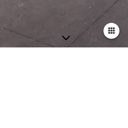
Sonderausstellung "Mit Volldampf voraus!"
Familien- und Firmengeschichte der
Firma Wilhelm Ottomeyer.