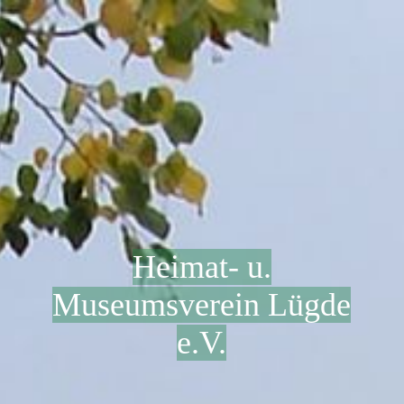
Heimat- u.
Museumsverein Lügde
e.V.