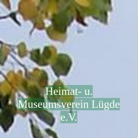
Heimat- u.
Museumsverein Lügde
e.V.